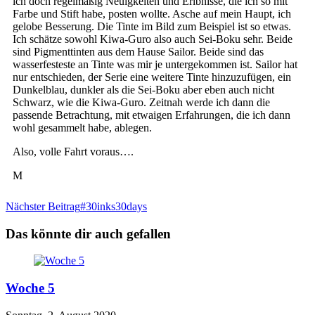
ich doch regelmäßig Neuigkeiten und Erlbnisse, die ich so mit
Farbe und Stift habe, posten wollte. Asche auf mein Haupt, ich
gelobe Besserung. Die Tinte im Bild zum Beispiel ist so etwas.
Ich schätze sowohl Kiwa-Guro also auch Sei-Boku sehr. Beide
sind Pigmenttinten aus dem Hause Sailor. Beide sind das
wasserfesteste an Tinte was mir je untergekommen ist. Sailor hat
nur entschieden, der Serie eine weitere Tinte hinzuzufügen, ein
Dunkelblau, dunkler als die Sei-Boku aber eben auch nicht
Schwarz, wie die Kiwa-Guro. Zeitnah werde ich dann die
passende Betrachtung, mit etwaigen Erfahrungen, die ich dann
wohl gesammelt habe, ablegen.
Also, volle Fahrt voraus….
M
Nächster Beitrag
#30inks30days
Das könnte dir auch gefallen
Woche 5