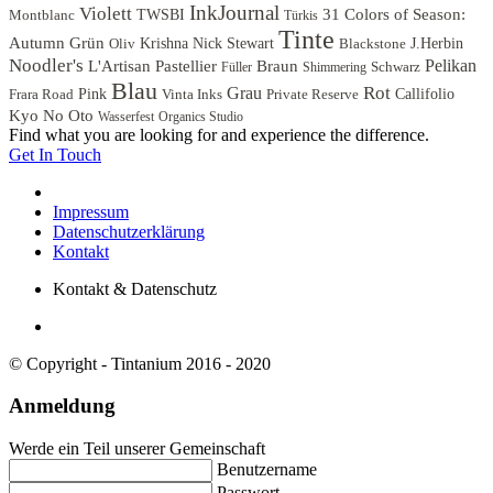
InkJournal
Violett
31 Colors of Season:
Montblanc
TWSBI
Türkis
Tinte
Autumn
Grün
Oliv
Krishna
Nick Stewart
Blackstone
J.Herbin
Noodler's
L'Artisan Pastellier
Braun
Pelikan
Schwarz
Füller
Shimmering
Blau
Rot
Grau
Frara Road
Pink
Vinta Inks
Private Reserve
Callifolio
Kyo No Oto
Wasserfest
Organics Studio
Find what you are looking for and experience the difference.
Get In Touch
Impressum
Datenschutzerklärung
Kontakt
Kontakt & Datenschutz
© Copyright - Tintanium 2016 - 2020
Anmeldung
Werde ein Teil unserer Gemeinschaft
Benutzername
Passwort