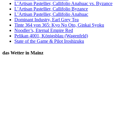
L’Artisan Pastellier, Callifolio Anahuac vs. Byzance
L’Artisan Pastellier, Callifolio Byzance
L’Artisan Pastellier, Callifolio Anahuac
Dominant Industry, Earl Grey Tea
Tinte 364 von 365: Kyo No Oto, Ginkai Syoku
Noodler’s, Eternal Empire Red
Pelikan 4001, Königsblau (Wagenfeld)
State of the Game & Pilot Iroshizuku
das Wetter in Mainz