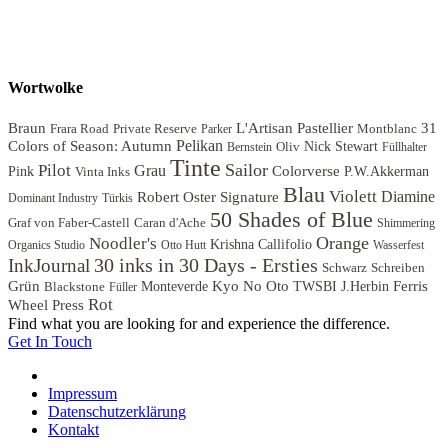
Wortwolke
Braun
L'Artisan Pastellier
31
Frara Road
Private Reserve
Montblanc
Parker
Colors of Season: Autumn
Pelikan
Oliv
Nick Stewart
Bernstein
Füllhalter
Tinte
Sailor
Pilot
Grau
Colorverse
Pink
Vinta Inks
P.W.Akkerman
Blau
Violett
Diamine
Robert Oster Signature
Dominant Industry
Türkis
50 Shades of Blue
Graf von Faber-Castell
Caran d'Ache
Shimmering
Orange
Noodler's
Krishna
Callifolio
Organics Studio
Otto Hutt
Wasserfest
30 inks in 30 Days - Ersties
InkJournal
Schwarz
Schreiben
Grün
Kyo No Oto
Ferris
Blackstone
Monteverde
TWSBI
J.Herbin
Füller
Rot
Wheel Press
Find what you are looking for and experience the difference.
Get In Touch
Impressum
Datenschutzerklärung
Kontakt