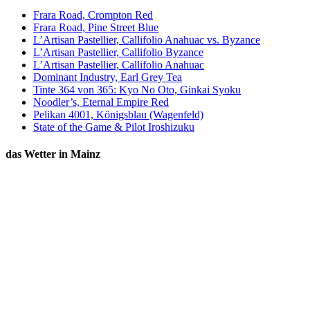
Frara Road, Crompton Red
Frara Road, Pine Street Blue
L’Artisan Pastellier, Callifolio Anahuac vs. Byzance
L’Artisan Pastellier, Callifolio Byzance
L’Artisan Pastellier, Callifolio Anahuac
Dominant Industry, Earl Grey Tea
Tinte 364 von 365: Kyo No Oto, Ginkai Syoku
Noodler’s, Eternal Empire Red
Pelikan 4001, Königsblau (Wagenfeld)
State of the Game & Pilot Iroshizuku
das Wetter in Mainz